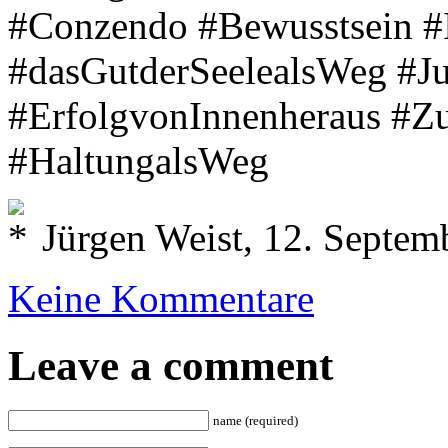
#Conzendo #Bewusstsein #
#dasGutderSeelealsWeg #J
#ErfolgvonInnenheraus #Zu
#HaltungalsWeg
Jürgen Weist, 12. Septem
Keine Kommentare
Leave a comment
name (required)