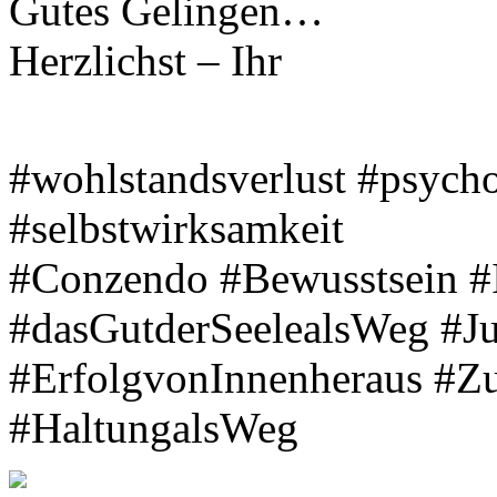
Gutes Gelingen…
Herzlichst – Ihr
#wohlstandsverlust #psycho
#selbstwirksamkeit
#Conzendo #Bewusstsein #
#dasGutderSeelealsWeg #J
#ErfolgvonInnenheraus #Zu
#HaltungalsWeg