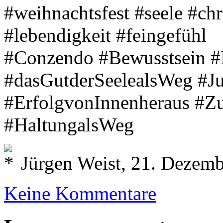
#weihnachtsfest #seele #chr
#lebendigkeit #feingefühl
#Conzendo #Bewusstsein #
#dasGutderSeelealsWeg #J
#ErfolgvonInnenheraus #Zu
#HaltungalsWeg
Jürgen Weist, 21. Dezem
Keine Kommentare