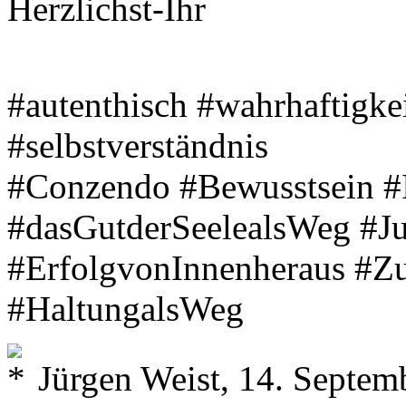
Herzlichst-Ihr
#autenthisch #wahrhaftigke
#selbstverständnis
#Conzendo #Bewusstsein #
#dasGutderSeelealsWeg #J
#ErfolgvonInnenheraus #Zu
#HaltungalsWeg
Jürgen Weist, 14. Septem