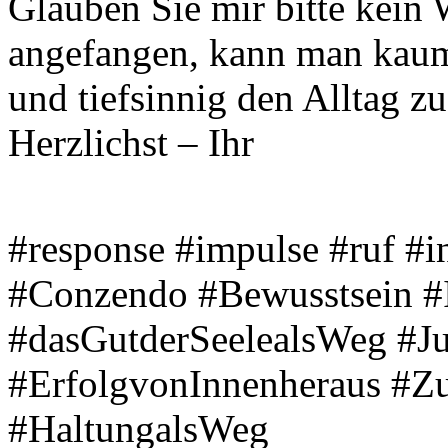
Glauben Sie mir bitte kein
angefangen, kann man kaum
und tiefsinnig den Alltag z
Herzlichst – Ihr
#response #impulse #ruf #in
#Conzendo #Bewusstsein #
#dasGutderSeelealsWeg #J
#ErfolgvonInnenheraus #Zu
#HaltungalsWeg