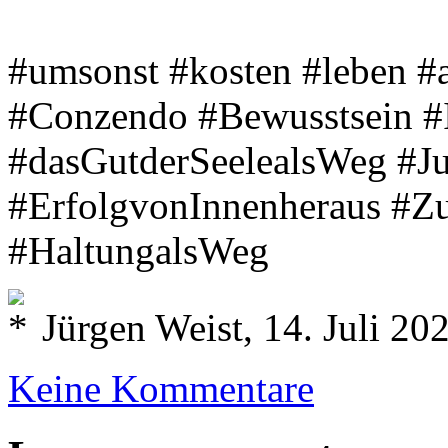
#umsonst #kosten #leben #a
#Conzendo #Bewusstsein #
#dasGutderSeelealsWeg #J
#ErfolgvonInnenheraus #Zu
#HaltungalsWeg
Jürgen Weist, 14. Juli 20
Keine Kommentare