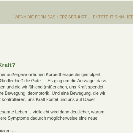
WENN DIE FORM DAS HERZ BERÜHRT … ENTSTEHT SINN. JE
Kraft?
ner außergewöhnlichen Körpertherapeutin gestolpert.
 Gindler hieß die Gute … Es ging um die Aussage, dass
en und die wir fühlend (mit)erleben, uns Kraft spendet.
he Bewegung Ideomotorik. Und eine Bewegung, die wir
kontrollieren, uns Kraft kostet und uns auf Dauer
esamte Leben …vielleicht wird dann deutlicher, warum
ndere Symptome dadurch möglicherweise eine neue
bieren …