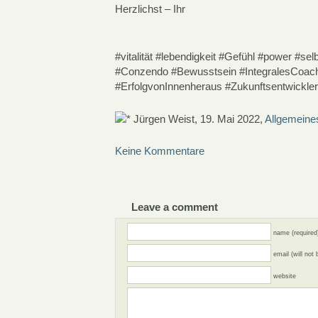
Herzlichst – Ihr
#vitalität #lebendigkeit #Gefühl #power #se
#Conzendo #Bewusstsein #IntegralesCoac
#ErfolgvonInnenheraus #Zukunftsentwickle
Jürgen Weist, 19. Mai 2022,
Allgemeine
Keine Kommentare
Leave a comment
name (required
email (will not
website