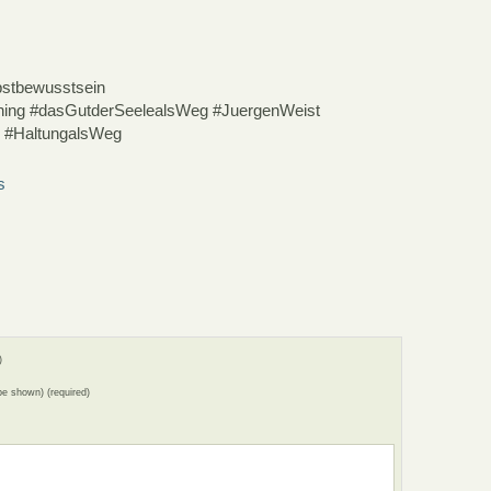
lbstbewusstsein
hing #dasGutderSeelealsWeg #JuergenWeist
r #HaltungalsWeg
s
)
 be shown) (required)