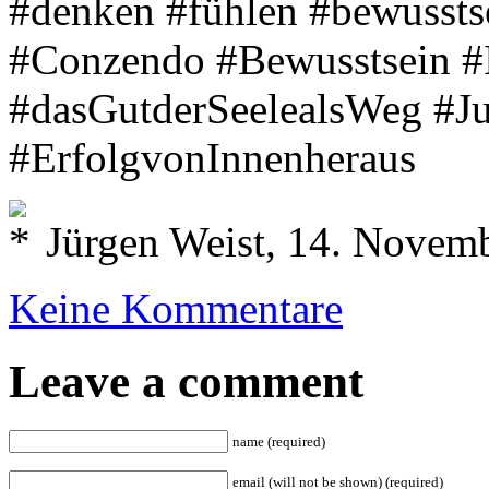
#denken #fühlen #bewussts
#Conzendo #Bewusstsein #
#dasGutderSeelealsWeg #J
#ErfolgvonInnenheraus
Jürgen Weist, 14. Novem
Keine Kommentare
Leave a comment
name (required)
email (will not be shown) (required)