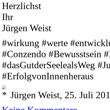
Herzlichst
Ihr
Jürgen Weist
#wirkung #werte #entwickl
#Conzendo #Bewusstsein #
#dasGutderSeelealsWeg #J
#ErfolgvonInnenheraus
Jürgen Weist, 25. Juli 20
Keine Kommentare