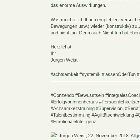
das enorme Auswirkungen.
Was möchte ich Ihnen empfehlen: versuchen
Bewegungen usw.) wieder (konstruktiv) zu „
und nicht tun. Denn auch Nicht-tun hat eben
Herzlichst
Ihr
Jürgen Weist
#achtsamkeit #systemik #lassenOderTun #mi
———————————————————
#Conzendo #Bewusstsein #IntegralesCoac
#ErfolgvonInnenheraus #Persoenlichkeitsen
#Achsamkeitstraining #Supervision, #Beruf
#Talentbestimmung #Agilitätsentwicklung 
#EmotionaleIntelligenz
Jürgen Weist, 22. November 2018,
Allg