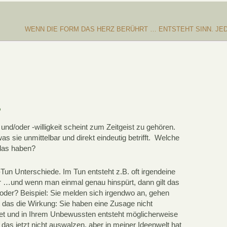
WENN DIE FORM DAS HERZ BERÜHRT … ENTSTEHT SINN. JE
?
d/oder -willigkeit scheint zum Zeitgeist zu gehören.
s sie unmittelbar und direkt eindeutig betrifft. Welche
 das haben?
Tun Unterschiede. Im Tun entsteht z.B. oft irgendeine
ber …und wenn man einmal genau hinspürt, dann gilt das
, oder? Beispiel: Sie melden sich irgendwo an, gehen
t das die Wirkung: Sie haben eine Zusage nicht
rtet und in Ihrem Unbewussten entsteht möglicherweise
ll das jetzt nicht auswalzen, aber in meiner Ideenwelt hat