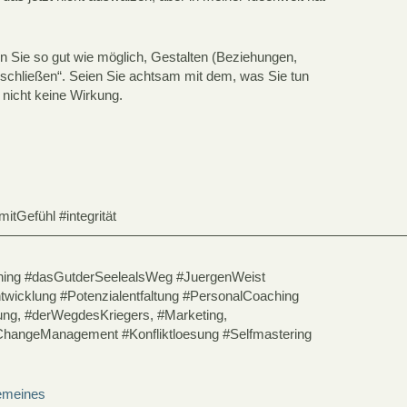
 Sie so gut wie möglich, Gestalten (Beziehungen,
schließen“. Seien Sie achtsam mit dem, was Sie tun
 nicht keine Wirkung.
tGefühl #integrität
——————————————————————————————
hing #dasGutderSeelealsWeg #JuergenWeist
twicklung #Potenzialentfaltung #PersonalCoaching
ung, #derWegdesKriegers, #Marketing,
#ChangeManagement #Konfliktloesung #Selfmastering
emeines