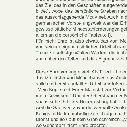
das Ziel des in den Geschäften aufgehend
bildet“, wobei das persönliche Streben nach 
das ausschlaggebende Motiv sei. Auch in d
germanischen Vorstellungswelt war der Erh
gewisse sittliche Mindestanforderungen ge
allem an die persönliche Tapferkeit).
Für mich: Ehre ist also etwas, das vom Me
von seinem eigenen sittlichen Urteil abhäng
Treue zu selbstgewählten Werten, die in ihr
auch über den Tellerrand des Eigennutzes
Diese Ehre verlangte viel: Als Friedrich d
Justizminister von Münchhausen das Ansinn
solle ein bereits gefälltes Urteil umstoßen,
„Mein Kopf steht Eurer Majestät zur Verfüg
mein Gewissen.“ Und der Oberst von der M
sächsische Schloss Hubertusburg hatte plü
weil die Sachsen zuvor die wertvolle Ant
Königs in Berlin mutwillig zerschlagen hatte
Dienst und ließ auf sein Grab schreiben: 
wo Gehorsam nicht Ehre brachte.“