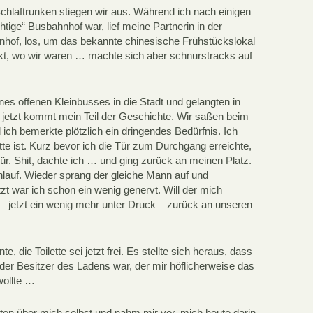
Schlaftrunken stiegen wir aus. Während ich nach einigen
chtige“ Busbahnhof war, lief meine Partnerin in der
of, los, um das bekannte chinesische Frühstückslokal
kt, wo wir waren … machte sich aber schnurstracks auf
nes offenen Kleinbusses in die Stadt und gelangten in
 jetzt kommt mein Teil der Geschichte. Wir saßen beim
ich bemerkte plötzlich ein dringendes Bedürfnis. Ich
tte ist. Kurz bevor ich die Tür zum Durchgang erreichte,
ür. Shit, dachte ich … und ging zurück an meinen Platz.
nlauf. Wieder sprang der gleiche Mann auf und
t war ich schon ein wenig genervt. Will der mich
e – jetzt ein wenig mehr unter Druck – zurück an unseren
 die Toilette sei jetzt frei. Es stellte sich heraus, dass
er Besitzer des Ladens war, der mir höflicherweise das
wollte …
ten über mich selbst und nahm mir vor, mich heute darin