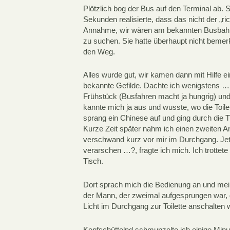
Plötzlich bog der Bus auf den Terminal ab. 
Sekunden realisierte, dass das nicht der „ri
Annahme, wir wären am bekannten Busbahnh
zu suchen. Sie hatte überhaupt nicht bemer
den Weg.
Alles wurde gut, wir kamen dann mit Hilfe ei
bekannte Gefilde. Dachte ich wenigstens …
Frühstück (Busfahren macht ja hungrig) und 
kannte mich ja aus und wusste, wo die Toile
sprang ein Chinese auf und ging durch die T
Kurze Zeit später nahm ich einen zweiten A
verschwand kurz vor mir im Durchgang. Jetz
verarschen …?, fragte ich mich. Ich trottet
Tisch.
Dort sprach mich die Bedienung an und meinte,
der Mann, der zweimal aufgesprungen war, d
Licht im Durchgang zur Toilette anschalten 
Kopfschüttelnd schmunzelte ich einige Minu