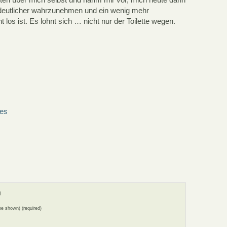
n deutlicher wahrzunehmen und ein wenig mehr
 los ist. Es lohnt sich … nicht nur der Toilette wegen.
nes
)
 be shown) (required)