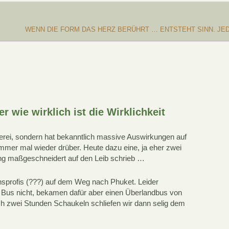
WENN DIE FORM DAS HERZ BERÜHRT … ENTSTEHT SINN. JE
r wie wirklich ist die Wirklichkeit
nerei, sondern hat bekanntlich massive Auswirkungen auf
mmer mal wieder drüber. Heute dazu eine, ja eher zwei
ng maßgeschneidert auf den Leib schrieb …
nsprofis (???) auf dem Weg nach Phuket. Leider
 Bus nicht, bekamen dafür aber einen Überlandbus von
 zwei Stunden Schaukeln schliefen wir dann selig dem