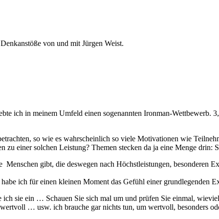
 Denkanstöße von und mit Jürgen Weist.
, erlebte ich in meinem Umfeld einen sogenannten Ironman-Wettbewe
u betrachten, so wie es wahrscheinlich so viele Motivationen wie Teilne
n zu einer solchen Leistung?
Themen stecken da ja eine Menge drin: S
iele Menschen gibt, die deswegen nach Höchstleistungen, besonderen E
 … habe ich für einen kleinen Moment das Gefühl einer grundlegenden E
e ich sie ein … Schauen Sie sich mal um und prüfen Sie einmal, wievi
wertvoll … usw. ich brauche gar nichts tun, um wertvoll, besonders od