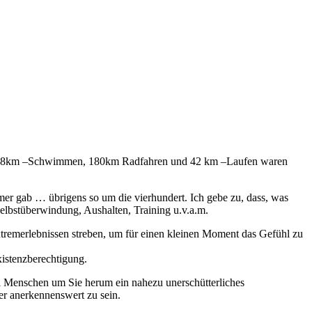
rb. 3,8km –Schwimmen, 180km Radfahren und 42 km –Laufen waren
hmer gab … übrigens so um die vierhundert. Ich gebe zu, dass, was
elbstüberwindung, Aushalten, Training u.v.a.m.
xtremerlebnissen streben, um für einen kleinen Moment das Gefühl zu
xistenzberechtigung.
el Menschen um Sie herum ein nahezu unerschütterliches
er anerkennenswert zu sein.