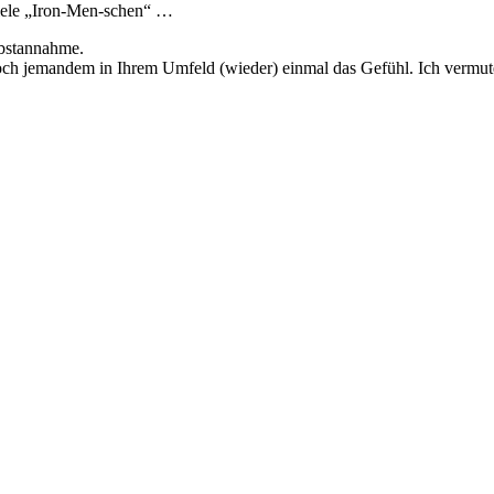
 viele „Iron-Men-schen“ …
lbstannahme.
ch jemandem in Ihrem Umfeld (wieder) einmal das Gefühl. Ich vermute, 