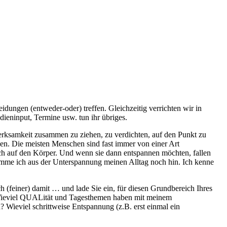
dungen (entweder-oder) treffen. Gleichzeitig verrichten wir in
ieninput, Termine usw. tun ihr übriges.
rksamkeit zusammen zu ziehen, zu verdichten, auf den Punkt zu
nen. Die meisten Menschen sind fast immer von einer Art
auch auf den Körper. Und wenn sie dann entspannen möchten, fallen
omme ich aus der Unterspannung meinen Alltag noch hin. Ich kenne
 (feiner) damit … und lade Sie ein, für diesen Grundbereich Ihres
 ? Wieviel QUALität und Tagesthemen haben mit meinem
Wieviel schrittweise Entspannung (z.B. erst einmal ein