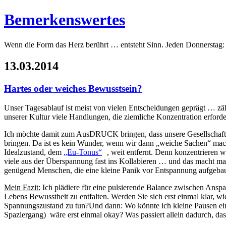
Bemerkenswertes
Wenn die Form das Herz berührt … entsteht Sinn. Jeden Donnerstag:
13.03.2014
Hartes oder weiches Bewusstsein?
Unser Tagesablauf ist meist von vielen Entscheidungen geprägt … zähl
unserer Kultur viele Handlungen, die ziemliche Konzentration erford
Ich möchte damit zum AusDRUCK bringen, dass unsere Gesellschaft s
bringen. Da ist es kein Wunder, wenn wir dann „weiche Sachen“ mache
Idealzustand, dem
„Eu-Tonus“
, weit entfernt. Denn konzentrieren 
viele aus der Überspannung fast ins Kollabieren … und das macht ma
genügend Menschen, die eine kleine Panik vor Entspannung aufgeb
Mein Fazit:
Ich plädiere für eine pulsierende Balance zwischen Anspa
Lebens Bewusstheit zu entfalten. Werden Sie sich erst einmal klar,
Spannungszustand zu tun?Und dann: Wo könnte ich kleine Pausen einb
Spaziergang) wäre erst einmal okay? Was passiert allein dadurch, 