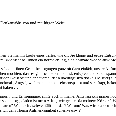
 Denkanstöße von und mit Jürgen Weist.
en Sie mal im Laufe eines Tages, wie oft Sie kleine und große Entschei
ern. Wie sieht bei Ihnen ein normaler Tag, eine normale Woche aus? Med
chon in ihren Grundbedingungen ganz oft dazu einlädt, unsere Aufme
n möchten, dass es gar nicht so einfach ist, entsprechend zu entspan
wir den Geist oft und andauernd, dann überträgt sich das (als Muster) 
nchmal „Angst“, weil man dann zu sehr entspannt und sich fragt, bek
aut haben …
nnung und Entspannung, ringe auch in meiner Alltagspraxis immer noch
 wie spannungsgeladen ist mein Alltag, wie geht es da meinem Körper
auen? Wie leicht/ schwer fällt mir das? Warum? Was wird da deutlich? 
dass ich dem Thema Aufmerksamkeit schenke usw.?